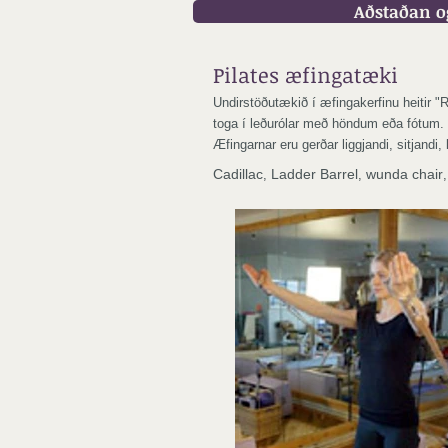
Aðstaðan o
Pilates æfingatæki
Undirstöðutækið í æfingakerfinu heitir 
toga í leðurólar með höndum eða fótum
Æfingarnar eru gerðar liggjandi, sitjandi,
Cadillac
,
Ladder Barrel
,
wunda chair