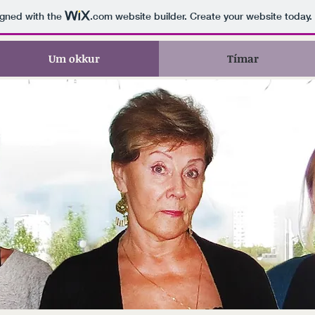
igned with the
.com
website builder. Create your website today.
Um okkur
Tímar