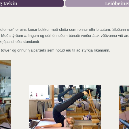
g tækin
Leiðbeine
"Reformer" er eins konar bekkur með sleða sem rennur eftir brautum.
Sleðann e
.
Með stýrðum æfingum og sérhönnuðum búnaði verður átak vöðvanna við ár
 krjúpandi eða standandi.
,
tower
og önnur hjálpartæki sem notuð eru til að styrkja líkamann.