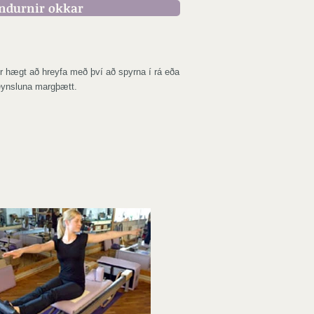
ndurnir okkar
r hægt að hreyfa með því að spyrna í rá eða
eynsluna margþætt.